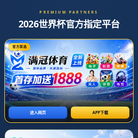
立即咨询
新闻资讯
网站首页
新闻资讯