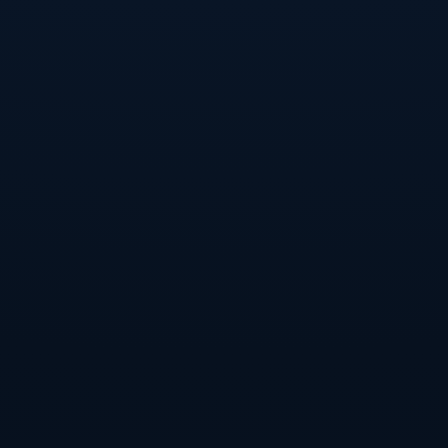
有评论员指出，C罗或许过于在意个人数据和纪录，而忽略了适时退
出的重要性。
作为一名职业球员，保持竞技状态固然重要，但如何
优雅地告别同样是一种艺术
。如果C罗能在巅峰时期选择退役，或许
能以更完美的形象留在球迷心中。
球迷的期待与现实的落差
对于C罗的粉丝来说，他的每一场比赛依然是值得期待的奇迹。即便
状态下滑，他依然能在关键时刻挺身而出，比如在沙特联赛中多次
上演“帽子戏法”。但不可否认的是，
球迷对他的期待早已不仅仅是进
球，而是希望看到他以最完美的姿态结束职业生涯
。这种期待与现
实之间的落差，正是“急流勇退”话题的核心。