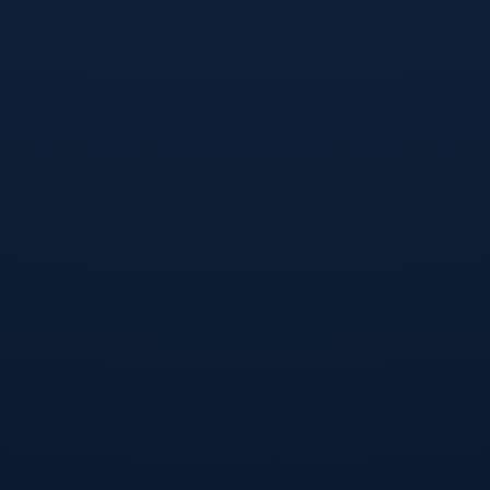
在体育界，选择在巅峰时期退役往往被视为一种智慧。就像齐达
内、罗纳尔多等传奇球星，他们在职业生涯的黄金阶段选择告别，
不仅留下了完美的形象，也避免了状态下滑带来的争议。而C罗似乎
并不认同这种方式。他曾多次公开表示，只要身体允许，他就会继
续踢下去。这种坚持固然令人敬佩，但也让一些人开始质疑：
他是
否过于执着，忽视了退役的时机？
以篮球界的迈克尔·乔丹为例，尽管乔丹在奇才队的最后两年表现不
俗，但很多人认为他的复出多少有些“画蛇添足”，未能完全延续公牛
时期的传奇形象。C罗的情况与之有几分相似。
在沙特联赛中，他依
然能进球，但比赛的影响力和关注度已远不如欧洲五大联赛
，这无
疑让他的光环稍显黯淡。
坚持还是固执：C罗的心态
解析
C罗的坚持背后，是他对足球的热爱和对胜利的渴望。他曾说过，自