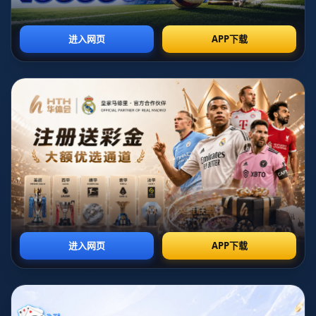
在足球的世界里，C罗的名字曾是无敌的象征，他的速度、力量和进
球能力让无数球迷为之疯狂。然而，时光荏苒，岁月无情，如今的C
罗似乎已经不再是那个无坚不摧的“总裁”。一位知名主持人在节目中
直言不讳地指出，C罗未能选择在巅峰时退役，显得有些不识时务。
这番言论引发了广泛讨论，也让我们不禁思考：
昔日的球王，是否
真的不懂得急流勇退？
从巅峰到争议：C罗的状态