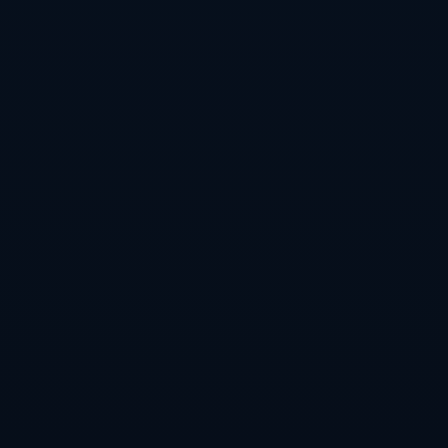
申京高难度后仰命中 约基奇三分球强
势回应
热门新闻
申京高难度后仰命中 约基奇三分球强势回应
欧冠奖金揭秘：总金额超20.3亿欧，
查看更多
冠军独揽8514万！
欧冠奖金揭秘：总金额超20.3亿欧，冠军独揽8514万！
中国队遗憾止步四强，国际篮联三人
篮球女子系列赛成都站
查看更多
中国队遗憾止步四强，国际篮联三人篮球女子系列赛成
都站
美洲杯智利对阵阿根廷半全场预测与
查看更多
历史交锋数据解析
美洲杯智利对阵阿根廷半全场预测与历史交锋数据解析
查看更多