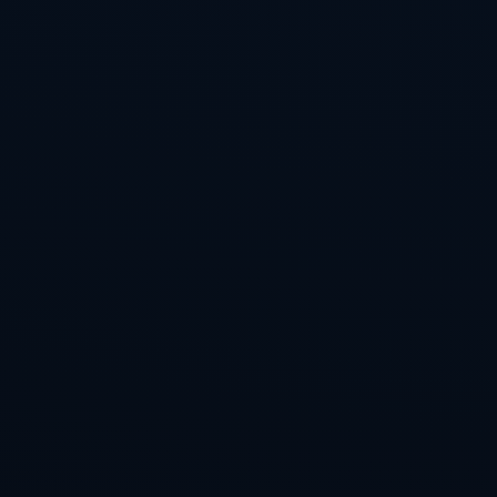
虽然足球比赛中爆
性较低。西班牙在
下，格鲁吉
以小组赛对阵葡萄
萄牙的轮换阵容和
淘汰赛中犯下类似
关
本场比赛的一大看
就取得进球，比赛
加胶着。
西班牙的
综上所述，尽管足