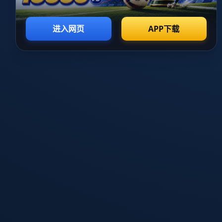
西班
否
西班