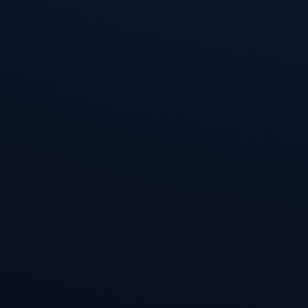
双
从球队整体实力来
届大赛中展现了强
取胜的关键。
核心
反观格鲁吉亚，虽
多依赖于顽强的防
比赛中展现出惊人
战术
西班牙的战术风格