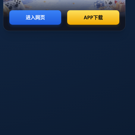
军团能
揭晓
级八强