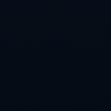
关于我们
关于十大在线买球网址
提供全方位的金融投资咨询与策略服务，涵盖股票、基
金、房地产、加密货币等投资领域。结合市场数据和专家
分析，为投资者提供精准的投资决策支持，帮助用户实现
财富增长和资产保值增值，优化投资组合。...