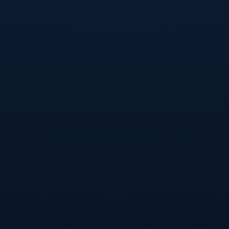
需看临场发挥。
当前状态对比：中国队需
提升稳定性
从近期的表现来看，中国男足的状态并不算理想。尽管在一些友谊
赛中取得过胜利，但整体配合和进攻效率仍有待提高。
主教练的战
术布置
以及球员的执行力，将是决定比赛走向的关键因素。尤其是
在面对防守反击型球队时，中国队往往显得办法不多，这可能是新
加坡队的一个突破口。
新加坡队近期表现同样不突出，球队在攻防两端都存在明显短板。
但值得注意的是，
他们在主场作战时往往能激发额外的斗志
，这可
能会让比赛变得更加胶着。如果中国队不能在开场阶段迅速建立优
势，比赛可能会陷入僵局。
比赛关键点：把握机会与