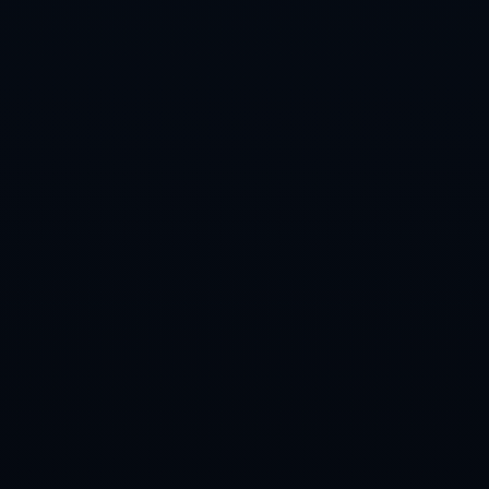
提交
十大在线买球网址「阿文推荐」，提供权威正规体育投注平台名
单，汇聚多类型赛事数据与实时赔率，让玩家体验...