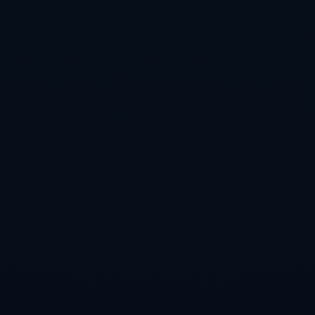
查看更多
城门三次失守！本轮土超奥纳纳表现
糟糕，被网友做出集锦
城门三次失守！本轮土超奥纳纳表现糟糕，被网友做出
集锦
查看更多
上一篇
七月金童奖榜单揭晓：亚马尔领跑，居勒尔紧
随，埃梅里位列第三
下一篇
欧协联半决赛赛程揭晓 英超最后希望维拉冲击
冠军