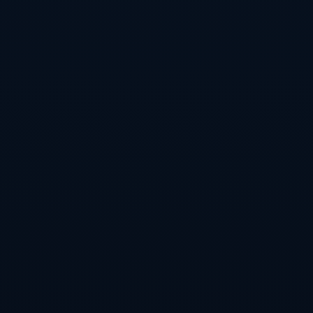
查看更多
皇馬無與「倫」比
英格兰对阵斯洛伐克：爆冷可能性探
皇馬無與「倫」比
讨与历史对战数据解析，三狮军团急
需重振锋线
查看更多
英格兰对阵斯洛伐克：爆冷可能性探讨与历史对战数据
解析，三狮军团急需重振锋线
查看更多
上一篇
6月23日欧洲杯焦点战：葡萄牙与比利时强强
对决