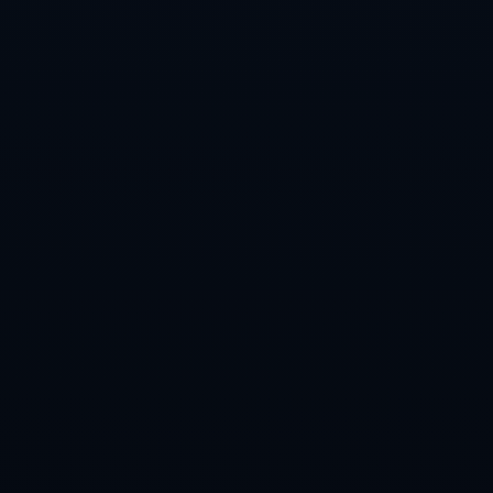
提交
十大在线买球网址「阿文推荐」，提供权威正规体育投注平台名
单，汇聚多类型赛事数据与实时赔率，让玩家体验...