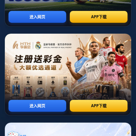
晋级登峰组的背后 Cube的闪光表现
晋级是一场赛事中最重要的节点，它标志着队伍进入更高竞技层
次，更接近冠军的荣耀。本次比赛中，Cube的表现令人瞩目，他以
对线压制和团战运营能力，在对手强劲的反扑中稳定输出，带领队