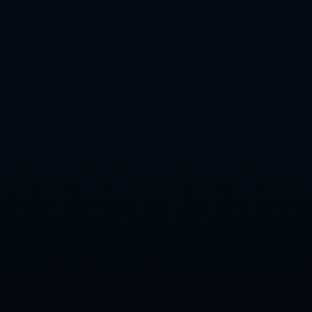
友情链接
网站首页
关于我们
服务优势
团队介绍
新闻资讯
联系我们