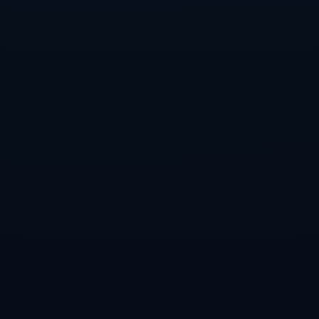
罗
关于我们
关于十大在线买球网址
提供全方位的金融投资咨询与策略服务，涵盖股票、基
金、房地产、加密货币等投资领域。结合市场数据和专家
分析，为投资者提供精准的投资决策支持，帮助用户实现
财富增长和资产保值增值，优化投资组合。...