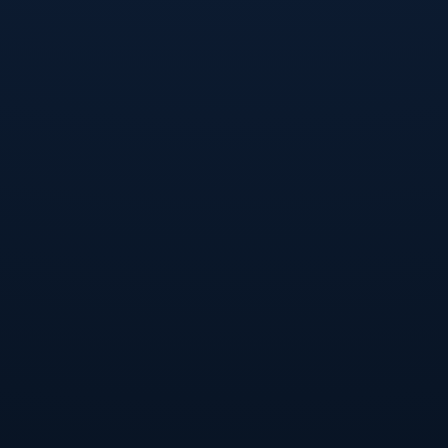
不仅如此，丁浩还对棋局中的心理战术有独到的理解。在长达数小
时的比赛中，他始终保持专注，用
稳定心态
和技术自信赢得了这场
胜利。这也是众多年轻棋手正在学习的重要策略。
00后的努力：传统与创新的平衡点
丁浩的成功，实际上也反映出年轻棋手在传统围棋技法与创新能力
之间找到了
平衡点
。他们不仅继承了围棋的核心价值，还能够主动
探索新的规则变化与技术走向。在传统围棋的框架中，他们为古老
的棋艺创下崭新的可能性。
未来，丁浩的夺冠故事也许会成为更多“00后”棋手的激励因子，促使
中国围棋迎来
更多变化与突破
。而丁浩自己，则将继续以棋为桥，