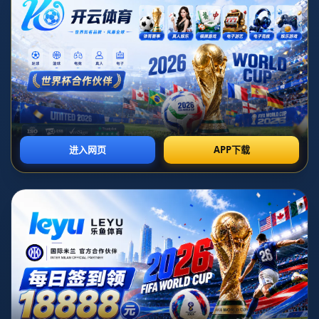
新闻资讯
“00后新星丁浩勇夺围棋棋王争霸
赛冠军”
2025-12-24T07:30:04+08:00
00后如何掀起围棋新风潮：丁浩斩获棋王争霸赛冠军的背后
在中国围棋的舞台上，总有着棋手们奋力拼搏的身影。而近日，“00
后”棋手丁浩的夺冠消息如同一阵清风，为棋坛注入了新的活力。他
在中国围棋棋王争霸赛上首次登顶，无疑将在围棋历史中书写属于
自己的一页。
丁浩的崛起：年轻棋手的潜力如何积淀？
作为“00后”棋手的代表之一，丁浩展现出了不俗的实力。他的成功不