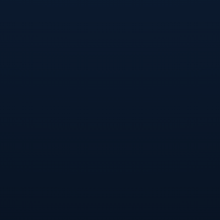
有媒体报道
，若日尼奥经常在训练结束后与队友讨论战术细节，这
种无私分享的精神，正是阿森纳希望留住他的原因之一。
球迷期待：若日尼奥的未