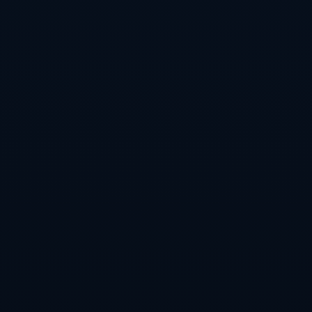
两次单刀不进终成替补
查看更多
巴萨4-4战平揭示球队软肋：关键球员两次单刀不进终成
替补
“新加坡主帅信心满满：全力以赴，力
查看更多
争击败中国队！”
“新加坡主帅信心满满：全力以赴，力争击败中国队！”
【直播】Mlxg惊叹Maple波波回旋
推：这届观众真享福！
查看更多
【直播】Mlxg惊叹Maple波波回旋推：这届观众真享
福！
查看更多
上一篇