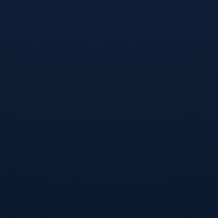
临危受命，不仅完成了防守任务，还通过精准的调度帮助球队完成
了一次关键反击。
数据统计显示
，他在那场比赛中的传球成功率高
达92%，成为全场最佳球员之一。
此外，他在训练中对年轻球员的指导也间接提升了球队整体实力。