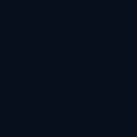
如今，随着潍坊赛区的尘埃落定，淄博主场和陕西西北青年人已经
站在全国16强的更高起点上。未来的对手会更强、节奏会更快、压
力会更大，但也正因如此，他们在潍坊赛区锤炼出的韧性、体系与
信心，才显得尤为珍贵。可以预见的是，在接下来的全国舞台上，
这两支球队如果能延续在潍坊赛区形成的比赛气质，将有机会再次
刷新外界对城市球队、西北青年足球乃至区域联赛竞争力的认知。
从这一刻回望潍坊，不难发现这片球场已经不仅是比赛的承办地，
更像是一个检验体系、激发潜能、见证成长的巨大“试炼场”。
当最终
比分被写进记录簿，真正留在记忆中的，是那些在风中奔跑的身
影，是那份即使身处逆境也不放弃的城市与青年共同的坚持
。而