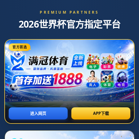
立即咨询
新闻资讯
网站首页
新闻资讯