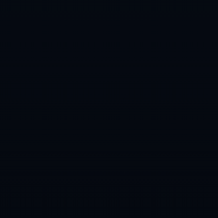
十大在线买球网址「阿文推荐」，提供权威正规体育投注平台名
单，汇聚多类型赛事数据与实时赔率，让玩家体验...
友情链接
网站首页