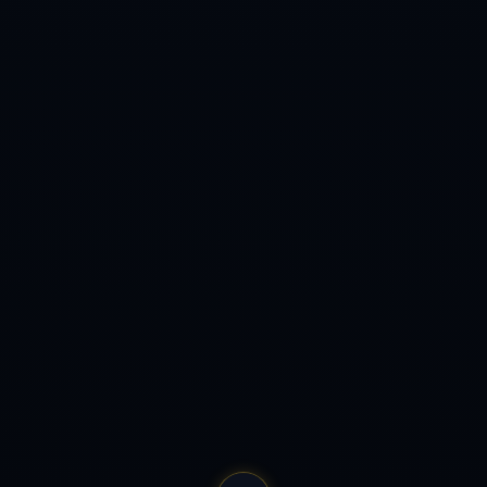
关于我们
服务优势
团队介绍
新闻资讯
联系我们
十大在线买球网址-十大正规买球网址有哪些-买足球的正规平台
All
Rights by
十大在线买球网址