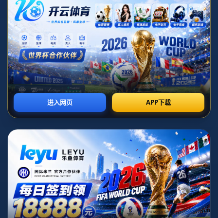
新闻资讯
潍坊赛区 - 尘埃落定！淄博主场、
陕西西北青年人跻身全国16强
2026-02-16T07:30:05+08:00
潍坊绿茵夜 尘埃落定背后的青春与城市梦想
当裁判吹响终场哨、当记分牌最终锁定比分，潍坊赛区的夜空下，
不只是淄博主场和陕西西北青年人跻身全国16强的结果被写入赛会
史册，更是一场关于城市荣誉、青年成长、区域足球版图悄然重构
的现实注脚。许多人只看到“出线”“16强”这些显眼的字眼，却忽略了
其背后那条漫长而曲折的成长路径——尤其是在潍坊这片传统足球沃
土中，一切结果的“尘埃落定”，都只是更大故事的开端。