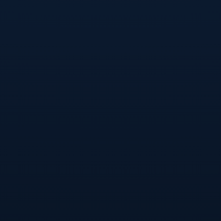
其一 节奏与控制
依托布伦森的掌控力，尼克斯始终把比赛节奏保持
在自己可以接受的区间。当魔术试图通过快速反击把节奏拉快时，
尼克斯通过暂停、战术调整与有针对性的阵容轮换，将比赛重新拉
回到半场对抗，令对手难以打出整段的疯狂追分高潮。
其二 空间与匹配
唐斯的外拉和阿努诺比的外线牵制，让魔术原本擅
长的禁区收缩显得力不从心。当对方中锋被拉出内线、侧翼还要兼
顾协防时，布伦森可以在中距离区域找到自己最舒服的攻击节奏，
也可以分球给处于空位的队友。尼克斯力克魔术的关键，并非单纯
比谁更准，而是谁在空间利用和点位攻击上更加精细。