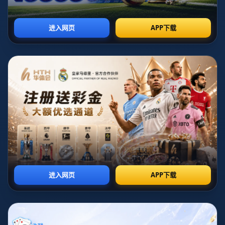
布伦森40分赛季新高 不止是得分爆表
当外界提到尼克斯时，越来越多的焦点开始聚集在贾伦·布伦森身
上。面对魔术的高压防守，布伦森用一次次稳定的中距离、急停跳
投和无球后的空切，堆叠出40分的赛季得分新高。这一夜，他不仅
是球队的进攻发动机，也是节奏的掌控者。从挡拆中的节奏变化到
低位错位单打，再到终场前关键回合的决断，布伦森表现出的是一
种接近“核心控卫”完全体的成熟。
与数据同样重要的是他对比赛气氛的掌控能力。魔术多次依靠反击
和外线投射追近比分，但每当局势有些摇摆，布伦森总能以一记高
难度突破或者造犯规稳住局面。这种“止血式得分”往往比单纯的数据
堆积更能体现价值。布伦森40分的背后，是他在对方重点防守下仍
能高效终结、合理分球的综合体现，也是在向联盟宣告，他已经从
“优秀配角”正式迈入“可以托起一支球队上限”的行列。
阿努诺比全能属性 尼克斯攻防拼图的关键一块