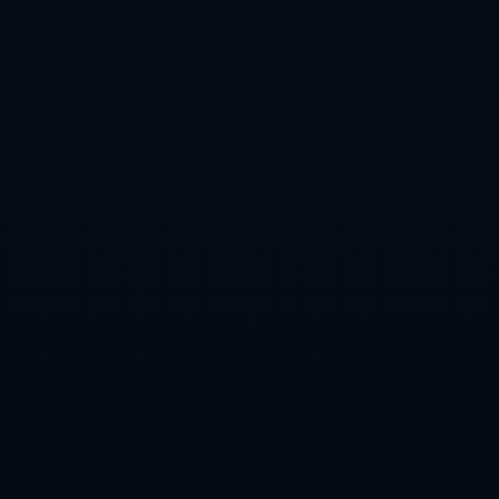
财富增长和资产保值增值，优化投资组合。...
需求表单