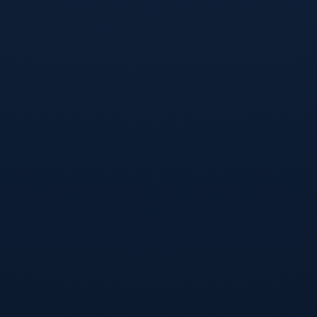
及的空位；而当防守选择收缩内线时，唐斯外弹的三分就是冷血惩
罚。这种以唐斯为轴心的扩展空间作用，是尼克斯此前多年所欠缺
的要素。
尼克斯力克魔术 一场关于体系与心气的胜利
尼克斯战胜魔术，从比分层面看是一次高效输出的集体展演，从深
层结构来看则是一场体系上的胜利。魔术是一支防守强度极高、节
奏偏慢、依靠身体对抗的年轻队伍，按理说会在对攻拉锯中占据一
定优势。然而在这场交锋中，尼克斯通过三点完成了对魔术的压
制。