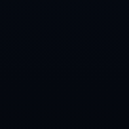
友情链接
网站首页
关于我们
服务优势
团队介绍
新闻资讯
联系我们