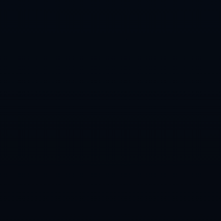
提交
十大在线买球网址「阿文推荐」，提供权威正规体育投注平台名
单，汇聚多类型赛事数据与实时赔率，让玩家体验...