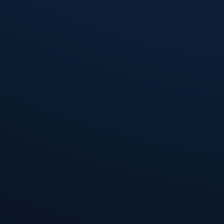
在利物浦时期，这
的对抗、积极的压
赞誉为“可以填上
在安菲尔德这种整
转会皇马之后，问
配合，也意味着中
反击，而不是英超
站位偏前、判断稍
两次目送失球的画
脱节，他在禁区边
最终只能在门前回