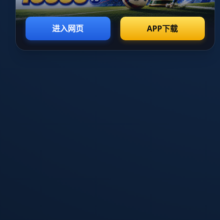
750
+2
当皇马为一名后防新
强。现实却像一盆冷
因素”，这名后卫
送失球、单场25