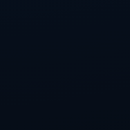
长传出界或被对手预
任叠加到“离开利物浦
入与回报不对等。花
没有成为稳定支柱，
换、调整战术来为他的