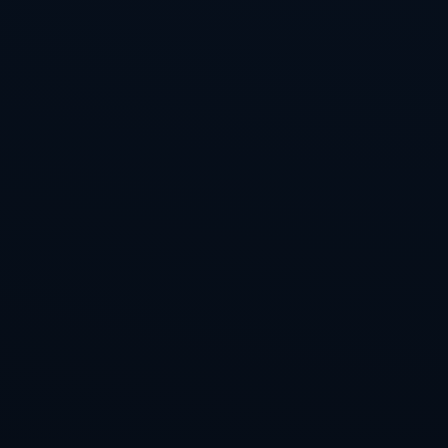
丢球权25次，并
判截断。然而在舆论
离开利物浦之后，
费巨资本是为了补
反而由一开始的“重