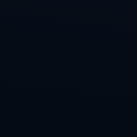
对利物浦来说，表
的中卫，也让球队
下，原本可以作为