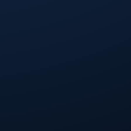
优点很鲜明——强悍
里，他是那块经常被
并不是最精致的，但
短板被体系巧妙遮
传切，更细腻的前场
对的是对手一次精准
迫去弥补自己的起步
放大成镜头里的“目
场出现纵向与横向的
跟住插上的攻击手，
及时收缩内线，而是