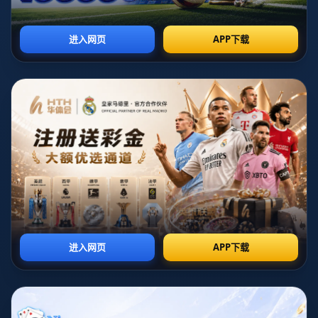
恰尔汗奥卢代表了国际米兰中场的创造力与控制力，他的出色表现
不仅让国米球迷为之欢呼，也吸引了众多欧洲豪门的目光。作为土
耳其国脚，他与加拉塔萨雷俱乐部之间有着天然的联系。这一次的
转会传言，更是在两大俱乐部和球员粉丝之间掀起了不小波澜。