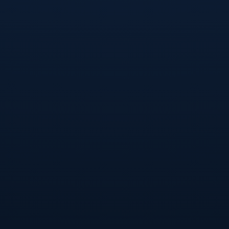
在此前转会操作中，加拉塔萨雷也曾引进多位在欧洲五大联赛成名
的球星，比如前荷兰国脚斯内德的加盟曾带领球队登顶联赛冠军。
而恰尔汗奥卢的潜在转会，或可成为又一个翻转局势的关键。
经纪人角度探讨或透露的信号
经纪人作为球员与俱乐部间的重要桥梁，其行踪往往被看作合作进
程的风向标。据消息透露，恰尔汗奥卢的经纪人前往伊斯坦布尔，
与加拉塔萨雷展开深入谈判。这意味着该转会操作已经从初步阶段
进入到实质性讨论阶段。
在类似案例中，我们不妨回顾尤文图斯球员波巴的转会过程，其经
纪人拉伊奥拉多次飞往不同城市，与俱乐部高层谈判，为转会细节
定调。当然，最终是否达成协议还需综合包括薪资待遇、比赛机会
及后续发展等因素。
国米球迷的反应与球队未来规划
对于国米球迷而言，恰尔汗奥卢的潜在离队消息无疑是一个不小的
潜在冲击。他已成为国际米兰球迷最信赖的球员之一。国米方面若