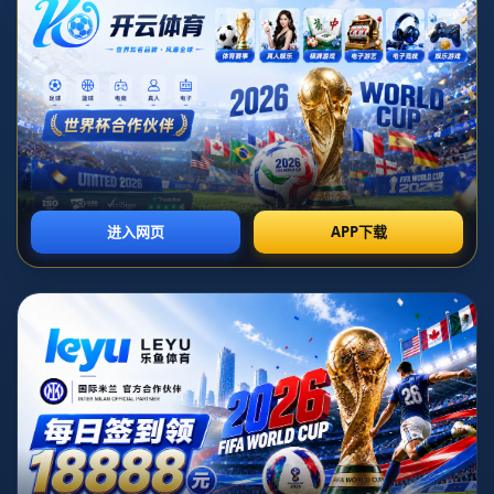
新闻资讯
国米恰20转会动态：经纪人赴伊
斯坦布尔洽谈加盟加拉塔萨雷
2025-12-29T07:30:03+08:00
国米核心恰20或迎转会加拉塔萨雷新阶段
作为国际米兰中场的核心球员，恰尔汗奥卢（恰20）在本赛季表现
依旧亮眼，但近期的一则消息却引发了广泛关注。据可靠消息，他
的经纪人目前已飞往伊斯坦布尔，与加拉塔萨雷俱乐部展开转会谈
判。这一动态无疑成为了转会市场上的热点话题，引发球迷和业内
人士的激烈讨论。
恰尔汗奥卢为何成为转会焦点